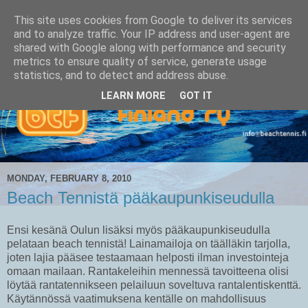
This site uses cookies from Google to deliver its services
and to analyze traffic. Your IP address and user-agent are
shared with Google along with performance and security
metrics to ensure quality of service, generate usage
statistics, and to detect and address abuse.
LEARN MORE
GOT IT
MONDAY, FEBRUARY 8, 2010
Beach Tennistä pääkaupunkiseudulla
Ensi kesänä Oulun lisäksi myös pääkaupunkiseudulla
pelataan beach tennistä! Lainamailoja on täälläkin tarjolla,
joten lajia pääsee testaamaan helposti ilman investointeja
omaan mailaan. Rantakeleihin mennessä tavoitteena olisi
löytää rantatennikseen pelailuun soveltuva rantalentiskenttä.
Käytännössä vaatimuksena kentälle on mahdollisuus