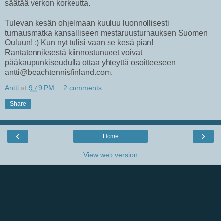
säätää verkon korkeutta.
Tulevan kesän ohjelmaan kuuluu luonnollisesti
turnausmatka kansalliseen mestaruusturnauksen Suomen
Ouluun! :) Kun nyt tulisi vaan se kesä pian!
Rantatenniksestä kiinnostunueet voivat
pääkaupunkiseudulla ottaa yhteyttä osoitteeseen
antti@beachtennisfinland.com.
Antti
at
9:49 PM
2 comments:
Share
‹
›
Home
View web version