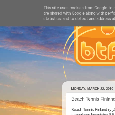
This site uses cookies from Google to de
are shared with Google along with perfo
statistics, and to detect and address a
MONDAY, MARCH 22, 2010
Beach Tennis Finlan
Beach Tennis Finland ry j
turnauksen lauantaina 8.5. 