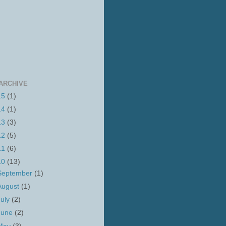
ARCHIVE
15
(1)
14
(1)
13
(3)
12
(5)
11
(6)
10
(13)
September
(1)
August
(1)
July
(2)
June
(2)