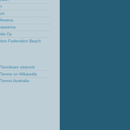
ri
ort
fi Areena
lkäasema
kki Oy
ation Federation Beach
Tenniksen säännöt
Tennis on Wikipedia
Tennis Australia