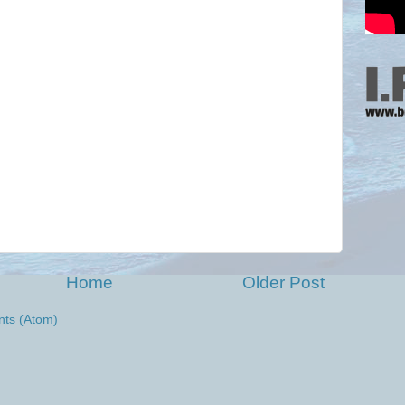
Home
Older Post
ts (Atom)