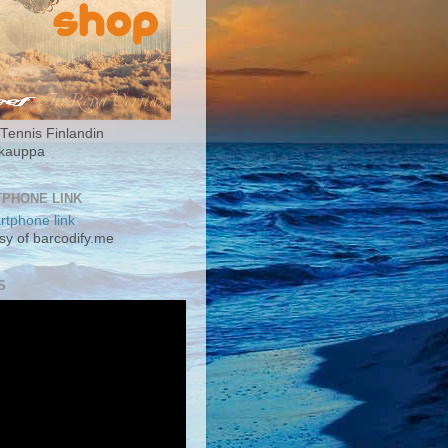
Tennis Finlandin
okauppa
PHONE LINK
sy of barcodify.me
S