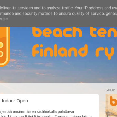
liver its services and to analyze traffic. Your IP address and u
rmance and security metrics to ensure quality of service, gene
buse.
SHOP
d Indoor Open
ärjestää ensimmäisen sisähiekalla pelattavan
klo 18 alkaen Biitsi.fi Areenalla. Turnaus tarjoaa lajista