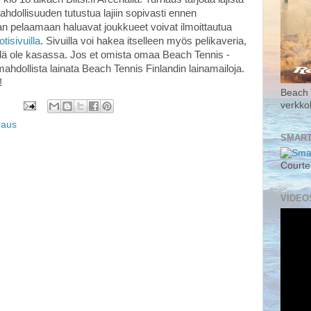
ahdollisuuden tutustua lajiin sopivasti ennen
n pelaamaan haluavat joukkueet voivat ilmoittautua
otisivuilla
. Sivuilla voi hakea itselleen myös pelikaveria,
elä ole kasassa. Jos et omista omaa Beach Tennis -
hdollista lainata Beach Tennis Finlandin lainamailoja.
!
Beach 
verkk
naus
SMART
Courte
VIDEO