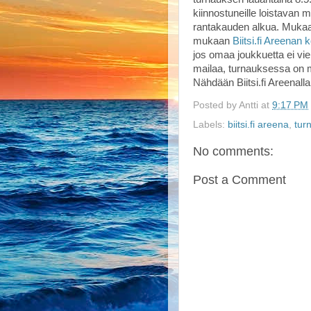
kiinnostuneille loistavan m
rantakauden alkua. Mukaa
mukaan
Biitsi.fi Areenan k
jos omaa joukkuetta ei vi
mailaa, turnauksessa on ma
Nähdään Biitsi.fi Areenalla
Posted by
Antti
at
9:17 PM
Labels:
biitsi.fi areena
,
tur
No comments:
Post a Comment