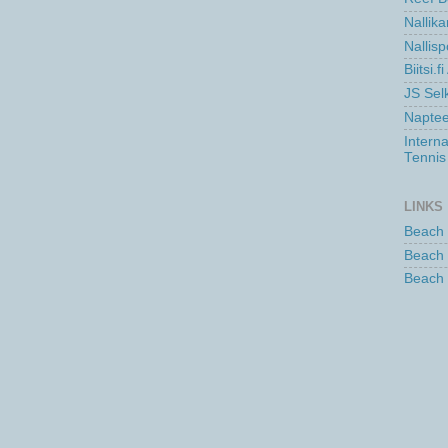
Nallika
Nallisp
Biitsi.
JS Se
Naptee
Intern
Tennis
LINKS
Beach 
Beach 
Beach 